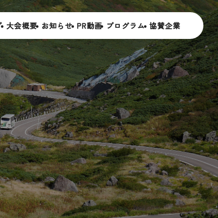
プ
大
会
概
要
お
知
ら
せ
P
R
動
画
プ
ロ
グ
ラ
ム
協
賛
企
業
記念式典
歓迎フェスティバル
参加者向け催事
関連イベント