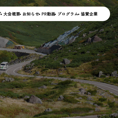
プ
大
会
概
要
お
知
ら
せ
P
R
動
画
プ
ロ
グ
ラ
ム
協
賛
企
業
記念式典
歓迎フェスティバル
参加者向け催事
関連イベント