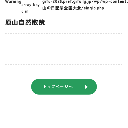
Warning
gifu-2026.pref.gifu.lg.jp/wp/wp-conten
array key
⼭の⽇記念全国⼤会/single.php
0 in
原山自然散策
トップページへ